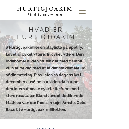
HURTIGJOAKIM
Find it anywhere
HVAD ER
HURTIGJOAKIM
#HurtigJoakim er en playliste på Spotify.
Lavet af cykelryttere, til cykelryttere. Den
indeholder al den musik der med garanti
vil hjælpe dig med at få det maksimale ud
af din træning. Playlisten så dagens lys i
december 2016 og har siden da hjulpet
den internationale cykelelite frem mod
store resultater. Blandt andet dedikerede
Mathieu van der Poel sin sejr i Amstel Gold
Race til #HurtigJoakimEffekten.