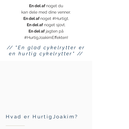
En del af
noget du
kan dele med dine venner.
En del af
noget #Hurtigt.
En del af
noget sjovt.
En del af
jagten på
#HurtigJoakimEffekten!
// "En glad cykelrytter er
en hurtig cykelrytter" //
Hvad er HurtigJoakim?