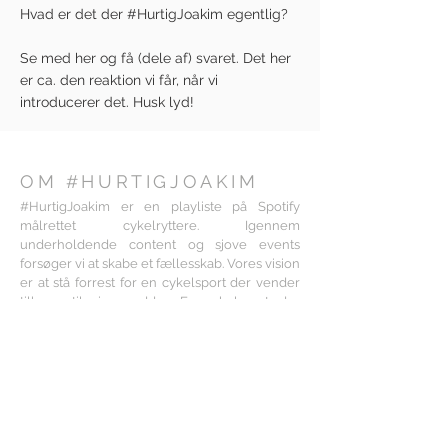
Hvad er det der #HurtigJoakim egentlig?
Se med her og få (dele af) svaret. Det her
er ca. den reaktion vi får, når vi
introducerer det. Husk lyd!
OM #HURTIGJOAKIM
#HurtigJoakim er en playliste på Spotify
målrettet cykelryttere. Igennem
underholdende content og sjove events
forsøger vi at skabe et fællesskab. Vores vision
er at stå forrest for en cykelsport der vender
tilbage til sine rødder. En cykelsport der
fokuserer på kammeratskab og oplevelser
frem for performance og wattfiler.
KONTAKT
Fang #HurtigJoakim på: